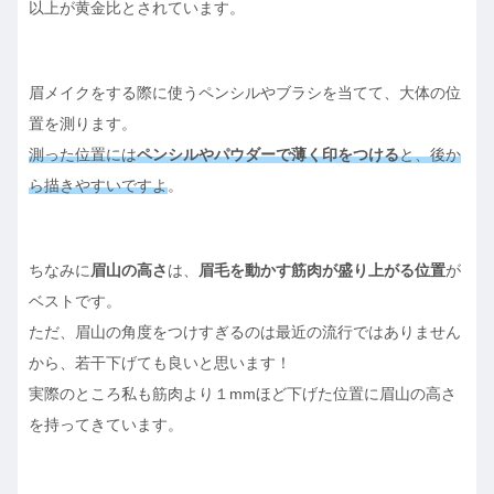
以上が黄金比とされています。
眉メイクをする際に使うペンシルやブラシを当てて、大体の位
置を測ります。
測った位置には
ペンシルやパウダーで薄く印をつける
と、後か
ら描きやすいですよ
。
ちなみに
眉山の高さ
は、
眉毛を動かす筋肉が盛り上がる位置
が
ベストです。
ただ、眉山の角度をつけすぎるのは最近の流行ではありません
から、若干下げても良いと思います！
実際のところ私も筋肉より１mmほど下げた位置に眉山の高さ
を持ってきています。