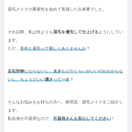
眉毛メイクの重要性を改めて実感した出来事でした。
それ以降、私は何よりも
眉毛を優先して仕上げる
ようにしてい
ます。
ただ、
意外と眉毛って難しくありませんか
？
左右対称
にならないし、
太さ
もどのくらいがいいのかわからな
いし、ちょうどいい
濃さ
って一体
？
そんなお悩みをお持ちの方へ、夜明流・眉毛メイクをご紹介し
ます。
私自身が不器用なので、
不器用さんも安心してください
！