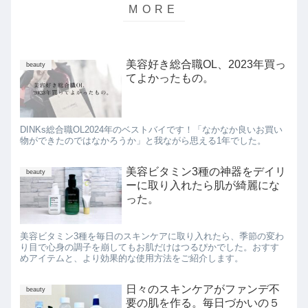
美容好き総合職OL、2023年買っ
beauty
てよかったもの。
DINKs総合職OL2024年のベストバイです！「なかなか良いお買い
物ができたのではなかろうか」と我ながら思える1年でした。
美容ビタミン3種の神器をデイリ
beauty
ーに取り入れたら肌が綺麗にな
った。
美容ビタミン3種を毎日のスキンケアに取り入れたら、季節の変わ
り目で心身の調子を崩してもお肌だけはつるぴかでした。おすす
めアイテムと、より効果的な使用方法をご紹介します。
日々のスキンケアがファンデ不
beauty
要の肌を作る。毎日づかいの５