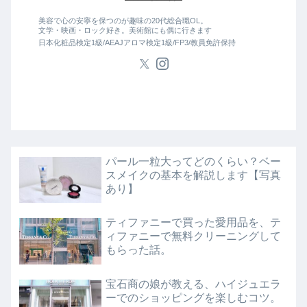
美容で心の安寧を保つのが趣味の20代総合職OL。
文学・映画・ロック好き。美術館にも偶に行きます
日本化粧品検定1級/AEAJアロマ検定1級/FP3/教員免許保持
パール一粒大ってどのくらい？ベー
スメイクの基本を解説します【写真
あり】
ティファニーで買った愛用品を、テ
ィファニーで無料クリーニングして
もらった話。
宝石商の娘が教える、ハイジュエラ
ーでのショッピングを楽しむコツ。