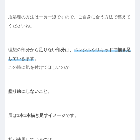
眉処理の方法は一長一短ですので、ご自身に合う方法で整えて
くださいね。
理想の部分から
足りない部分
は、
ペンシルやリキッドで
描き足
して
いきます
。
この時に気を付けてほしいのが
塗り絵にしないこと
。
眉は
1本1本描き足すイメージ
です。
私が使用しているのは