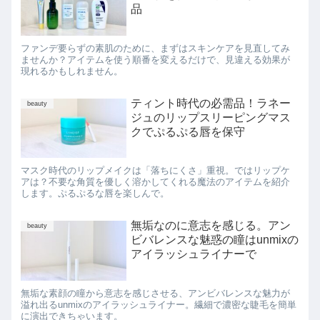
品
ファンデ要らずの素肌のために、まずはスキンケアを見直してみ
ませんか？アイテムを使う順番を変えるだけで、見違える効果が
現れるかもしれません。
ティント時代の必需品！ラネー
beauty
ジュのリップスリーピングマス
クでぷるぷる唇を保守
マスク時代のリップメイクは「落ちにくさ」重視。ではリップケ
アは？不要な角質を優しく溶かしてくれる魔法のアイテムを紹介
します。ぷるぷるな唇を楽しんで。
無垢なのに意志を感じる。アン
beauty
ビバレンスな魅惑の瞳はunmixの
アイラッシュライナーで
無垢な素顔の瞳から意志を感じさせる、アンビバレンスな魅力が
溢れ出るunmixのアイラッシュライナー。繊細で濃密な睫毛を簡単
に演出できちゃいます。