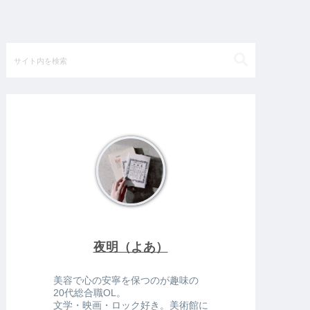
夜明（よあ）
美容で心の安寧を保つのが趣味の
20代総合職OL。
文学・映画・ロック好き。美術館に