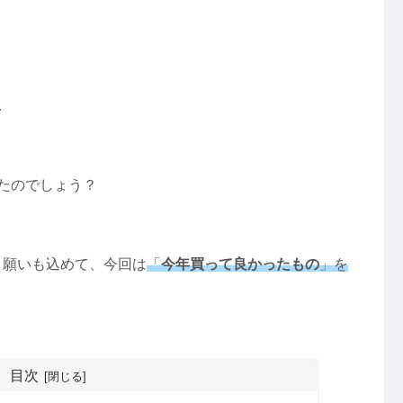
！
…
たのでしょう？
う願いも込めて、今回は
「
今年買って良かったもの
」を
目次