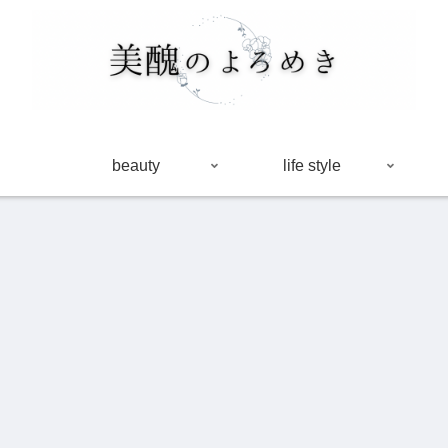
beauty
life style