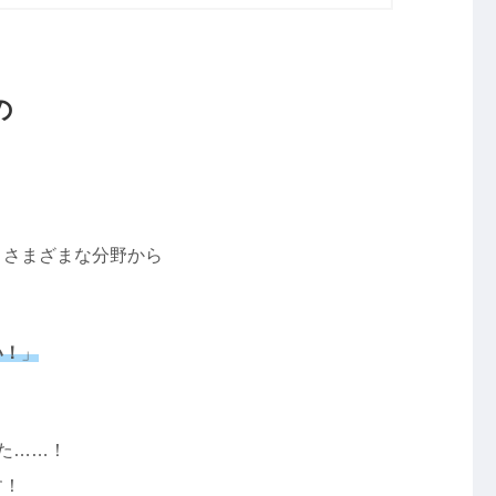
の
、さまざまな分野から
い！
」
た……！
す！