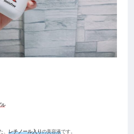
プル
た、
レチノール入り
の美容液
です。