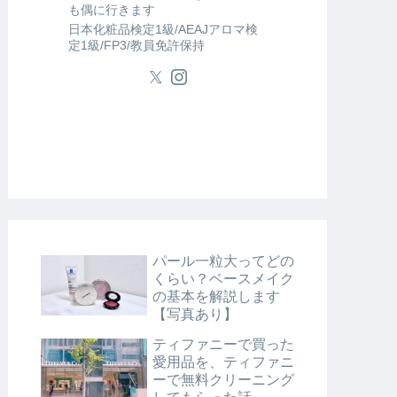
も偶に行きます
日本化粧品検定1級/AEAJアロマ検
定1級/FP3/教員免許保持
パール一粒大ってどの
くらい？ベースメイク
の基本を解説します
【写真あり】
ティファニーで買った
愛用品を、ティファニ
ーで無料クリーニング